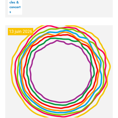
cles &
concert
s
13 juin 2026