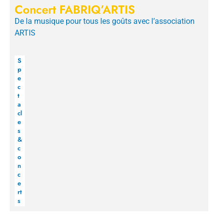
Concert FABRIQ’ARTIS
De la musique pour tous les goûts avec l’association
ARTIS
S
p
e
c
t
a
cl
e
s
&
c
o
n
c
e
rt
s