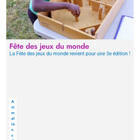
Fête des jeux du monde
La Fête des jeux du monde revient pour une 3e édition !
A
ni
m
at
io
n
s