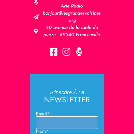
Arte Radio
bonjour@lesgrandesvoisines
.org
40 avenue de la table de
pierre - 69340 Francheville
S'inscrire À La
NEWSLETTER
Email*
Nom*