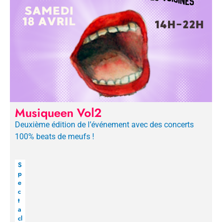
Musiqueen Vol2
Deuxième édition de l’événement avec des concerts
100% beats de meufs !
S
p
e
c
t
a
cl