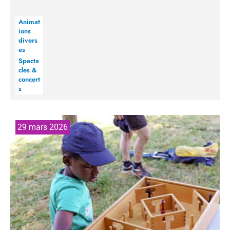
Animat
ions
divers
es
Specta
cles &
concert
s
29 mars 2026