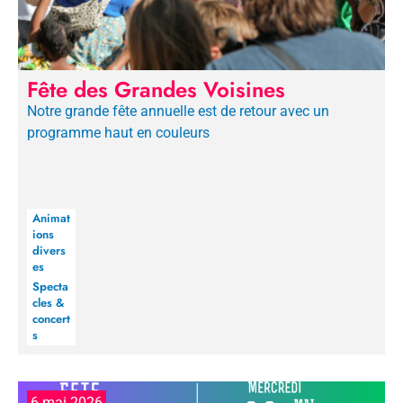
Fête des Grandes Voisines
Notre grande fête annuelle est de retour avec un
programme haut en couleurs
Animat
ions
divers
es
Specta
cles &
concert
s
6 mai 2026