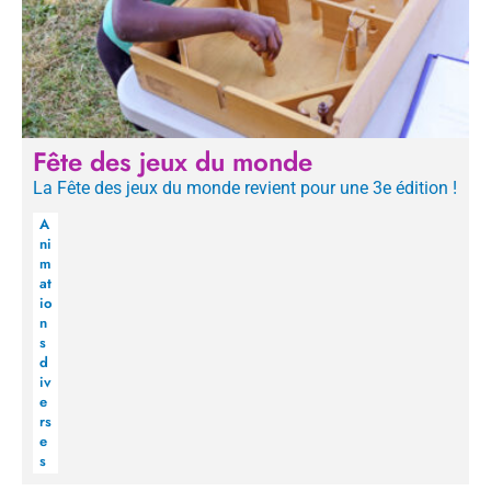
Fête des jeux du monde
La Fête des jeux du monde revient pour une 3e édition !
A
ni
m
at
io
n
s
d
iv
e
rs
e
s