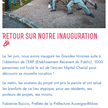
Retour sur notre inauguration
🎉
Le 1er juin, nous avons inauguré les Grandes Voisines suite à
l’obtention de l’ERP (Etablissement Recevant du Public). 1000
personnes ont foulé le sol de l’ancien hôpital Charial pour
découvrir sa nouvelle vocation !
Le matin, les soutiens du projet ont pris la parole et ont salué
les bienfaits de ce lieu atypique, pour ses résidents, ses
porteurs de projets, ses voisins.
Fabienne Buccio, Préfète de la Préfecture Auvergne-Rhône-