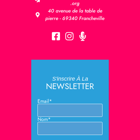
.org
40 avenue de la table de
pierre - 69340 Francheville
S'inscrire À La
NEWSLETTER
Email*
Nom*