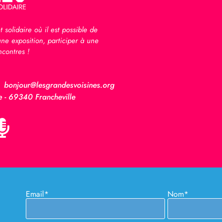
t solidaire où il est possible de
une exposition, participer à une
ncontres !
bonjour@lesgrandesvoisines.org
e - 69340 Francheville
Email*
Nom*