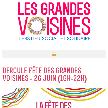
Aller
au
contenu
deroule Fête des Grandes
Voisines - 26 juin (16h-22h)