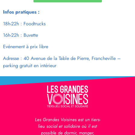
In
fos pratiques :
18h-22h : Foodtrucks
16h-22h : Buvette
Evénement à prix libre
Adresse : 40 Avenue de la Table de Pierre, Francheville –
parking gratuit en intérieur
Les Grandes Voisines est un tiers-
lieu social et solidaire où il est
possible de dormir, manger,