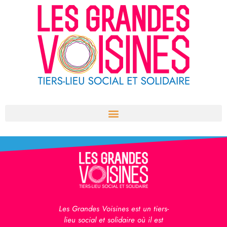
Aller
au
contenu
Les Grandes Voisines est un tiers-
lieu social et solidaire où il est