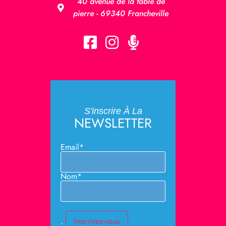
40 avenue de la table de
pierre - 69340 Francheville
S'inscrire À La
NEWSLETTER
Email*
Nom*
.